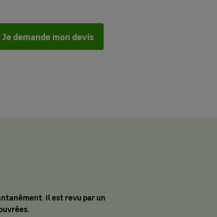
Je demande mon devis
antanément. Il est revu par un
ouvrées.