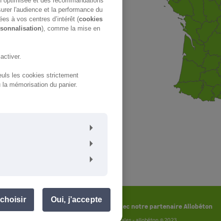
on optimisée et des recommandations
surer l'audience et la performance du
ées à vos centres d’intérêt (
cookies
sonnalisation
), comme la mise en
activer.
uls les cookies strictement
la mémorisation du panier.
choisir
Oui, j’accepte
Faites livrer votre béton en toupie avec notre partenaire Allobéton
À propos
-
CGU
-
Mentions légales
-
allobéton @ 2023