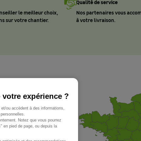
Qualité de service
eiller le meilleur choix,
Nos partenaires vous acco
s sur votre chantier.
à votre livraison.
e votre expérience ?
 dans 94
t et/ou accèdent à des informations,
 personnelles.
sentement. Notez que vous pourrez
s" en pied de page, ou depuis la